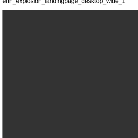
enn_explosion_landingpage_desktop_wide_1